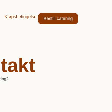
Kjøpsbetingelser
Bestill catering
takt
ring?